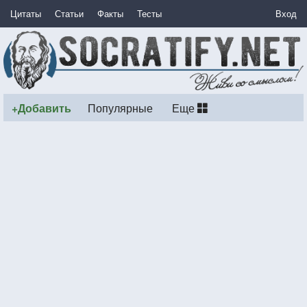
Цитаты
Статьи
Факты
Тесты
Вход
+Добавить
Популярные
Еще