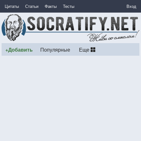
Цитаты
Статьи
Факты
Тесты
Вход
+Добавить
Популярные
Еще