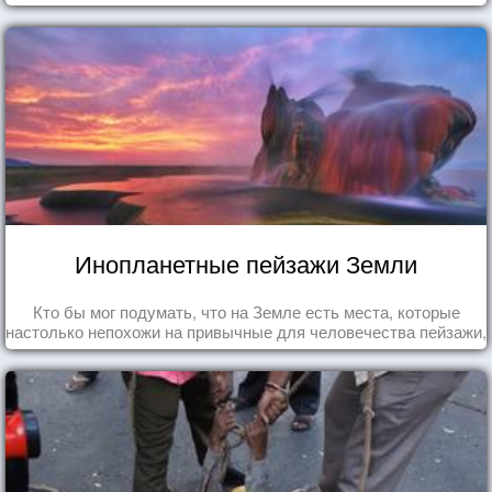
Инопланетные пейзажи Земли
Кто бы мог подумать, что на Земле есть места, которые
настолько непохожи на привычные для человечества пейзажи,
что кажутся и вовсе инопланетными!