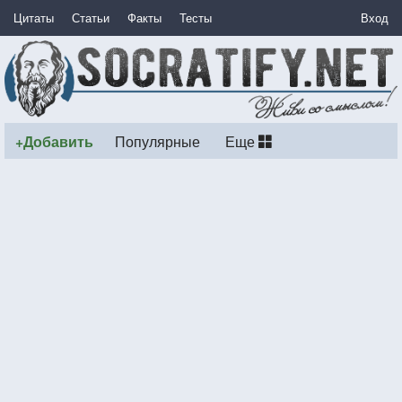
Цитаты
Статьи
Факты
Тесты
Вход
+Добавить
Популярные
Еще