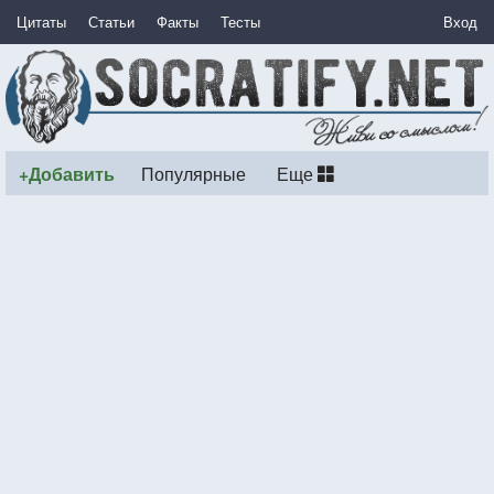
Цитаты
Статьи
Факты
Тесты
Вход
+Добавить
Популярные
Еще