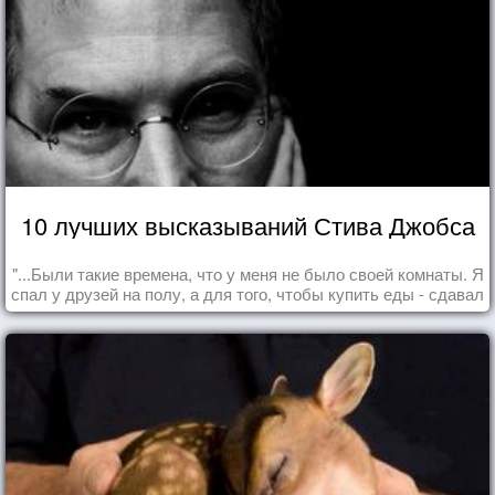
10 лучших высказываний Стива Джобса
"...Были такие времена, что у меня не было своей комнаты. Я
спал у друзей на полу, а для того, чтобы купить еды - сдавал
бутылки из под кока-колы"