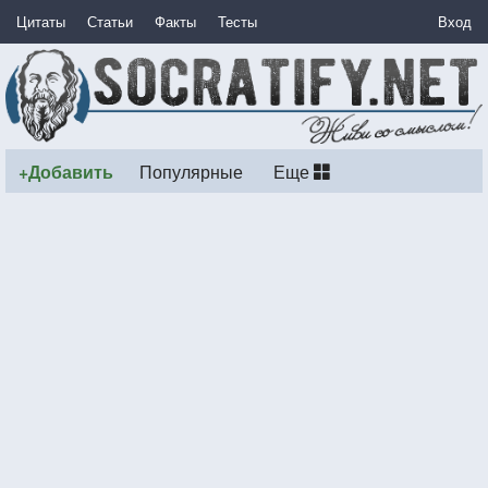
Цитаты
Статьи
Факты
Тесты
Вход
+Добавить
Популярные
Еще