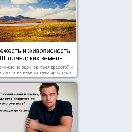
ежесть и живописность
Шотландских земель
зможно не вдохновиться красотой и
естью этих невероятных просторов!