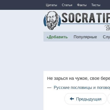
Цитаты
Статьи
Факты
Тесты
+Добавить
Популярные
Слу
Не зарься на чужое, свое бере
—
Русские пословицы и погово
Предыдущая