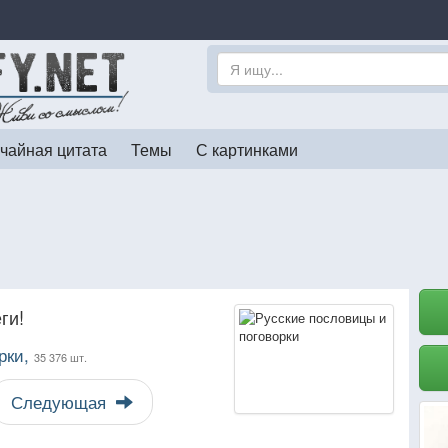
чайная цитата
Темы
С картинками
ги!
рки,
35 376 шт.
Следующая