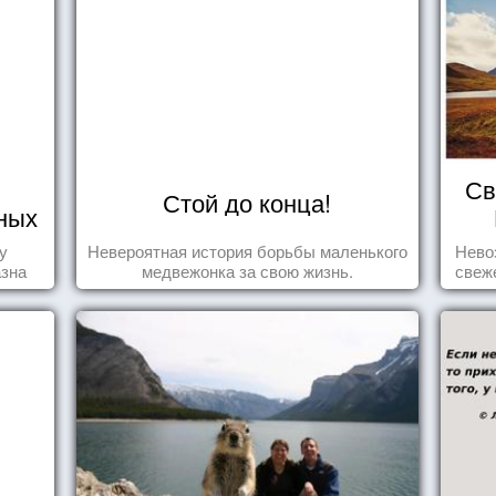
Св
Стой до конца!
ных
у
Невероятная история борьбы маленького
Нево
азна
медвежонка за свою жизнь.
свеж