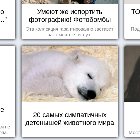
но
Умеют же испортить
ТО
.."
фотографию! Фотобомбы
животных
Эта коллекция гарантированно заставит
Под
вас смеяться вслух.
не
20 самых симпатичных
детенышей животного мира
ам не
опа.
Мост