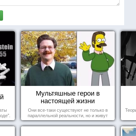
Мультяшные герои в
й
настоящей жизни
таты
Они все-таки существуют не только в
Теор
оде".
параллельной реальности, но и живут
среди нас с вами.