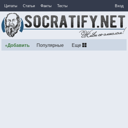
Цитаты
Статьи
Факты
Тесты
Вход
+Добавить
Популярные
Еще