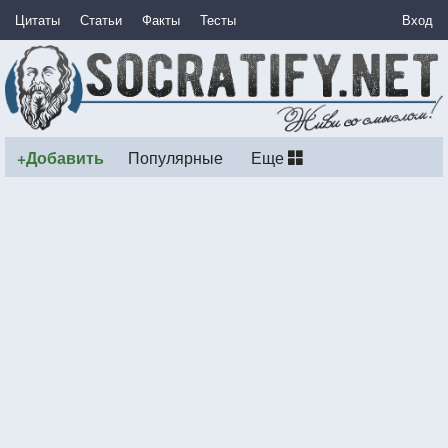
Цитаты
Статьи
Факты
Тесты
Вход
+Добавить
Популярные
Еще