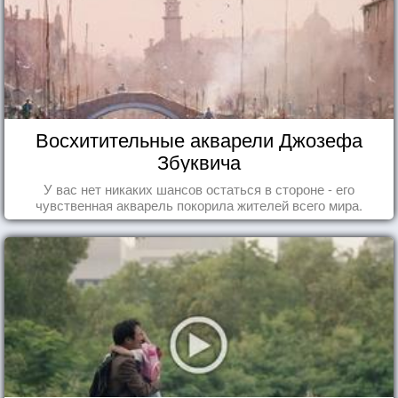
Восхитительные акварели Джозефа
Збуквича
У вас нет никаких шансов остаться в стороне - его
чувственная акварель покорила жителей всего мира.