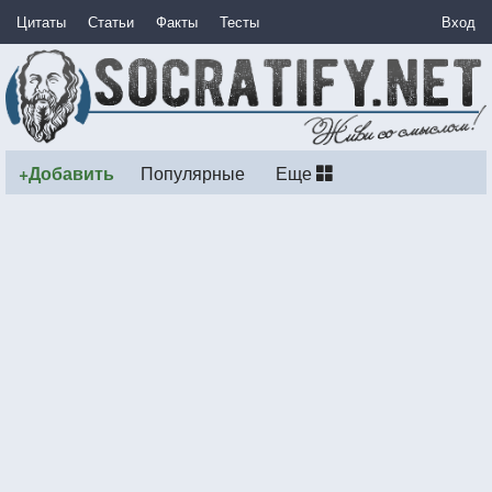
Цитаты
Статьи
Факты
Тесты
Вход
+Добавить
Популярные
Еще