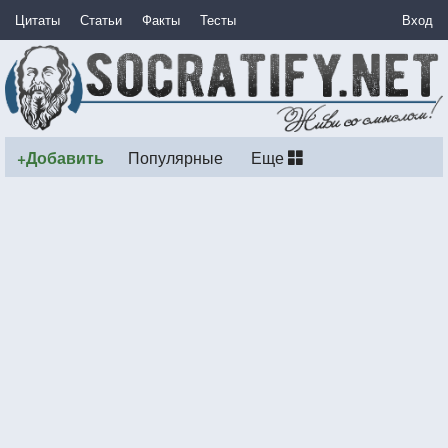
Цитаты
Статьи
Факты
Тесты
Вход
+Добавить
Популярные
Еще