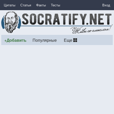
Цитаты
Статьи
Факты
Тесты
Вход
+Добавить
Популярные
Еще