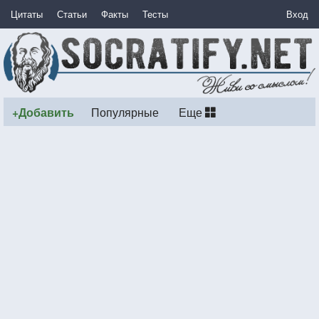
Цитаты
Статьи
Факты
Тесты
Вход
+Добавить
Популярные
Еще