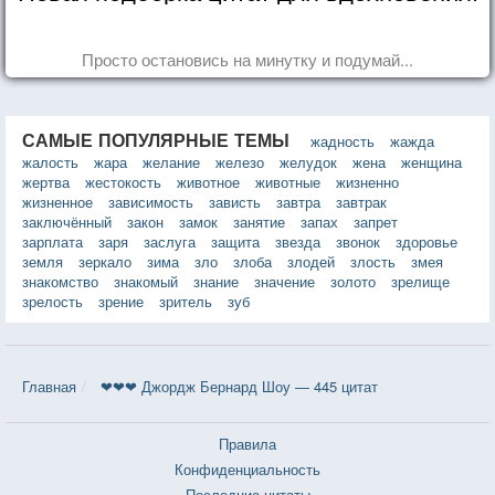
Просто остановись на минутку и подумай...
САМЫЕ ПОПУЛЯРНЫЕ ТЕМЫ
жадность
жажда
жалость
жара
желание
железо
желудок
жена
женщина
жертва
жестокость
животное
животные
жизненно
жизненное
зависимость
зависть
завтра
завтрак
заключённый
закон
замок
занятие
запах
запрет
зарплата
заря
заслуга
защита
звезда
звонок
здоровье
земля
зеркало
зима
зло
злоба
злодей
злость
змея
знакомство
знакомый
знание
значение
золото
зрелище
зрелость
зрение
зритель
зуб
Главная
❤❤❤ Джордж Бернард Шоу — 445 цитат
Правила
Конфиденциальность
Последние цитаты