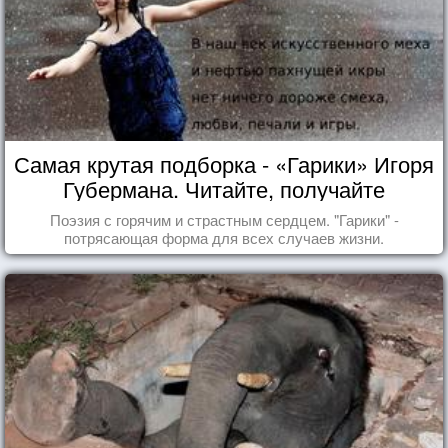
Самая крутая подборка - «Гарики» Игоря
Губермана. Читайте, получайте
удовольствие!
Поэзия с горячим и страстным сердцем. "Гарики" -
потрясающая форма для всех случаев жизни.