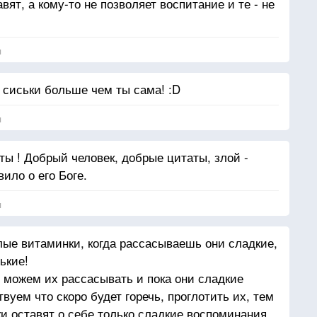
ят, а кому-то не позволяет воспитание и те - не
я
 сиськи больше чем ты сама! :D
я
аты ! Добрый человек, добрые цитаты, злой -
ило о его Боге.
я
лые витаминки, когда рассасываешь они сладкие,
ькие!
можем их рассасывать и пока они сладкие
твуем что скоро будет горечь, проглотить их, тем
и оставят о себе только сладкие воспоминания.