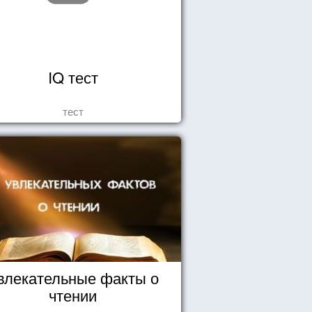
IQ тест
тест
влекательные факты о
чтении