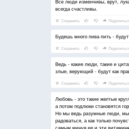
Все люди изменчивы, врут, лукав
всегда счастливы.
Сохранить
Поделитьс
Будешь много пива пить - будут
Сохранить
Поделитьс
Ведь - какие люди, такие и цит
злые, верующий - будут как прав
Сохранить
Поделитьс
Любовь - это такие желтые круг
а потом подлюки становятся гор
Но мы ведь разумные люди, мы 
радоваться, а как только почувс
самым минуя ее и эти витаминк