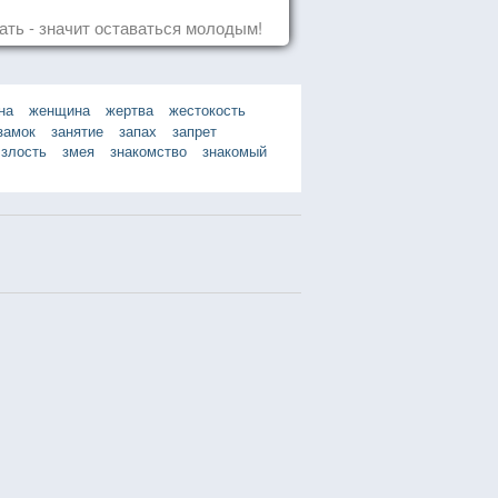
ать - значит оставаться молодым!
на
женщина
жертва
жестокость
замок
занятие
запах
запрет
злость
змея
знакомство
знакомый