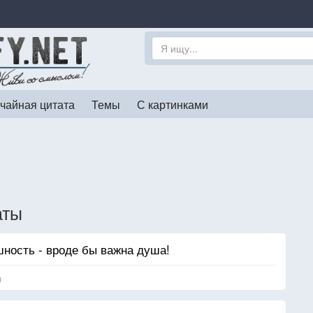
чайная цитата
Темы
С картинками
аты
шность - вроде бы важна душа!
я