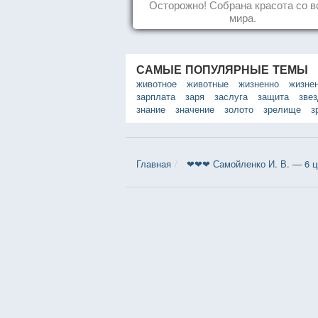
Осторожно! Собрана красота со в
мира.
САМЫЕ ПОПУЛЯРНЫЕ ТЕМЫ
животное
животные
жизненно
жизне
зарплата
заря
заслуга
защита
зве
знание
значение
золото
зрелище
з
Главная
❤❤❤ Самойленко И. В. — 6 ц