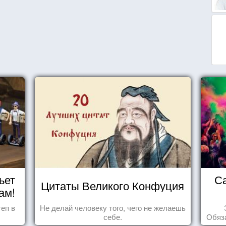
ьет
С
Цитаты Великого Конфуция
ам!
еп в
Не делай человеку того, чего не желаешь
себе.
Обяза
по