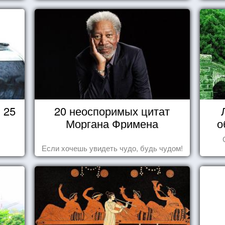
 25
20 неоспоримых цитат
Моргана Фримена
о
Если хочешь увидеть чудо, будь чудом!