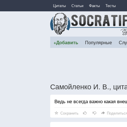
Цитаты
Статьи
Факты
Тесты
+Добавить
Популярные
Слу
Самойленко И. В., цит
Ведь не всегда важно какая вне
Сохранить
Поделитьс