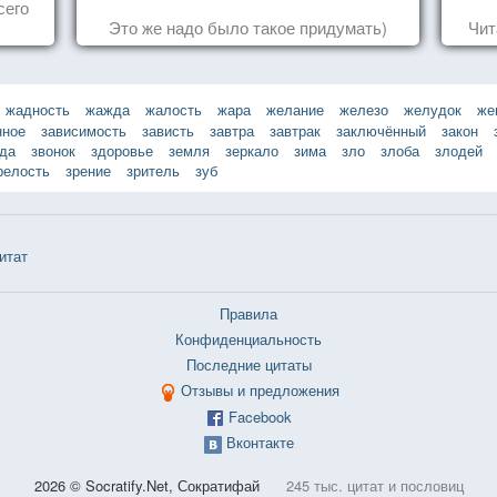
сего
Это же надо было такое придумать)
Чит
жадность
жажда
жалость
жара
желание
железо
желудок
же
нное
зависимость
зависть
завтра
завтрак
заключённый
закон
зда
звонок
здоровье
земля
зеркало
зима
зло
злоба
злодей
релость
зрение
зритель
зуб
итат
Правила
Конфиденциальность
Последние цитаты
Отзывы и предложения
Facebook
Вконтакте
2026 © Socratify.Net, Сократифай
245 тыс. цитат и пословиц