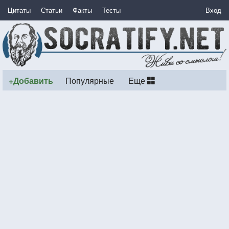
Цитаты
Статьи
Факты
Тесты
Вход
+Добавить
Популярные
Еще