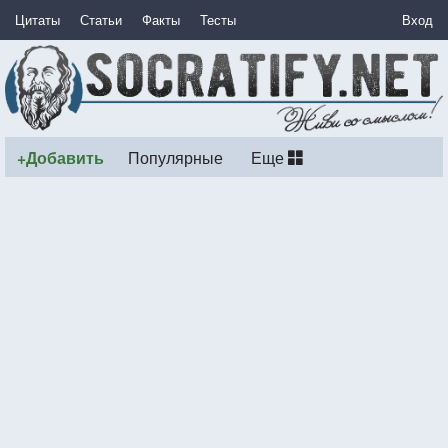
Цитаты
Статьи
Факты
Тесты
Вход
+Добавить
Популярные
Еще