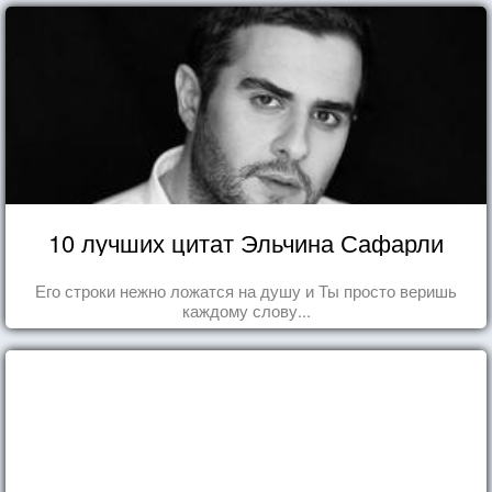
10 лучших цитат Эльчина Сафарли
Его строки нежно ложатся на душу и Ты просто веришь
каждому слову...