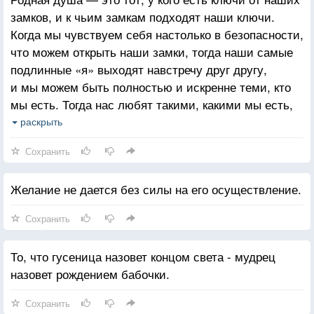
замков, и к чьим замкам подходят наши ключи.
Когда мы чувствуем себя настолько в безопасности,
что можем открыть наши замки, тогда наши самые
подлинные «я» выходят навстречу друг другу,
и мы можем быть полностью и искренне теми, кто
мы есть. Тогда нас любят такими, какими мы есть,
а не такими, какими мы стараемся быть. Каждый
раскрыть
открывает лучшие стороны другого. И невзирая
Сохранить
на все то, что заставляет нас страдать, с этим
человеком мы чувствуем благополучие как в раю.
Желание не дается без силы на его осуществление.
Родная душа — это тот, кто разделяет наши
глубочайшие устремления, избранное нами
Сохранить
направление движения. Если мы вдвоем подобно
воздушным шарикам движемся вверх, очень велика
То, что гусеница назовет концом света - мудрец
вероятность того, что мы нашли друг в друге
назовет рождением бабочки.
нужного человека. Родная душа — это тот,
благодаря кому вы начинаете жить подлинной
Сохранить