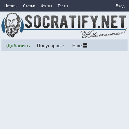
Цитаты
Статьи
Факты
Тесты
Вход
+Добавить
Популярные
Еще