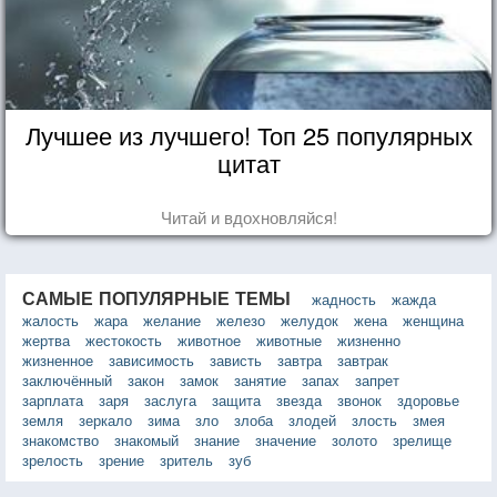
Лучшее из лучшего! Топ 25 популярных
цитат
Читай и вдохновляйся!
САМЫЕ ПОПУЛЯРНЫЕ ТЕМЫ
жадность
жажда
жалость
жара
желание
железо
желудок
жена
женщина
жертва
жестокость
животное
животные
жизненно
жизненное
зависимость
зависть
завтра
завтрак
заключённый
закон
замок
занятие
запах
запрет
зарплата
заря
заслуга
защита
звезда
звонок
здоровье
земля
зеркало
зима
зло
злоба
злодей
злость
змея
знакомство
знакомый
знание
значение
золото
зрелище
зрелость
зрение
зритель
зуб