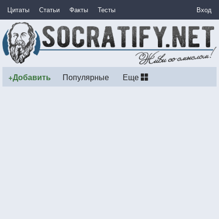
Цитаты
Статьи
Факты
Тесты
Вход
+Добавить
Популярные
Еще