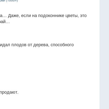
рки (1000+)
на… Даже, если на подоконнике цветы, это
 рай…
жидал плодов от дерева, способного
 продают.