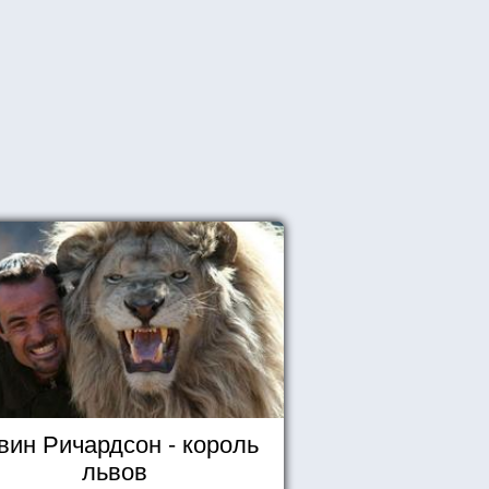
вин Ричардсон - король
львов