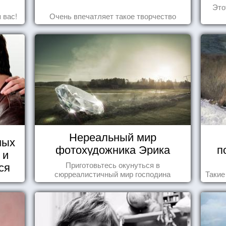
Это
 вас!
Очень впечатляет такое творчество
Нереальный мир
ных
фотохудожника Эрика
п
 и
Йоханссона
ся
Приготовьтесь окунуться в
сюрреалистичный мир господина
Такие
Йоханссона