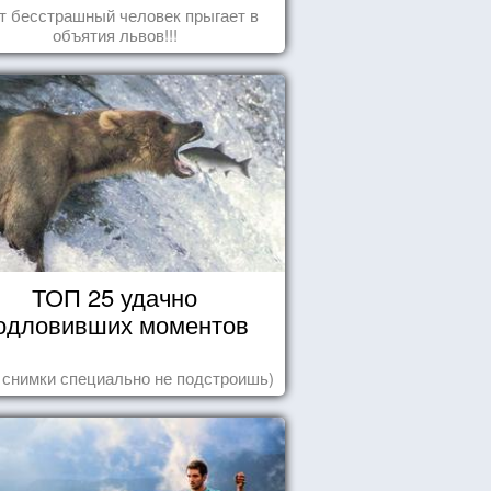
т бесстрашный человек прыгает в
объятия львов!!!
ТОП 25 удачно
одловивших моментов
 снимки специально не подстроишь)