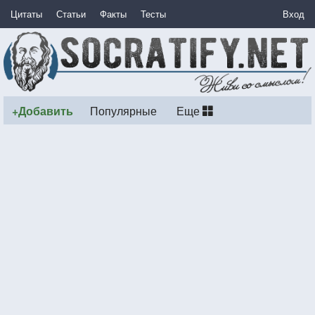
Цитаты
Статьи
Факты
Тесты
Вход
+Добавить
Популярные
Еще