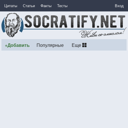
Цитаты
Статьи
Факты
Тесты
Вход
+Добавить
Популярные
Еще