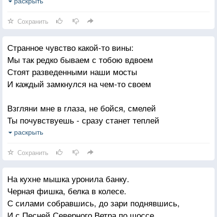
Для двоих - один месяц и бутылка вина,
раскрыть
На двоих - "парабеллум", если война.
Сохранить
На двоих - сигарета и пара бычков.
Странное чувство какой-то вины:
На двоих - один зонтик и одна любовь.
Мы так редко бываем с тобою вдвоем
На двоих - один доллар на обратный проезд.
Стоят разведенными наши мосты
На двоих - одно горе, для двоих - один крест.
И каждый замкнулся на чем-то своем
Взгляни мне в глаза, не бойся, смелей
Ты почувствуешь - сразу станет теплей
И вспомни о том, как однажды сплелись
раскрыть
Драконы наших страстей
Сохранить
Не говори мне о том, что я стал
На кухне мышка уронила банку.
Заметно старее лицом
Черная фишка, белка в колесе.
Не говори мне, что это сказалась
С силами собравшись, до зари поднявшись,
Крепкая дружба с вином
И с Песней Северного Ветра по шоссе.