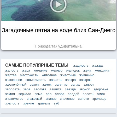
Загадочные пятна на воде близ Сан-Диего
Природа так удивительна!
САМЫЕ ПОПУЛЯРНЫЕ ТЕМЫ
жадность
жажда
жалость
жара
желание
железо
желудок
жена
женщина
жертва
жестокость
животное
животные
жизненно
жизненное
зависимость
зависть
завтра
завтрак
заключённый
закон
замок
занятие
запах
запрет
зарплата
заря
заслуга
защита
звезда
звонок
здоровье
земля
зеркало
зима
зло
злоба
злодей
злость
змея
знакомство
знакомый
знание
значение
золото
зрелище
зрелость
зрение
зритель
зуб