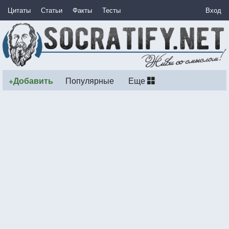
Цитаты
Статьи
Факты
Тесты
Вход
+Добавить
Популярные
Еще