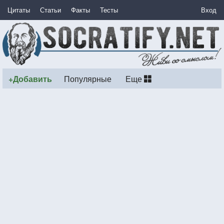
Цитаты
Статьи
Факты
Тесты
Вход
+Добавить
Популярные
Еще