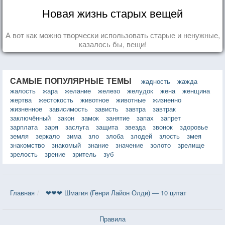
Новая жизнь старых вещей
А вот как можно творчески использовать старые и ненужные,
казалось бы, вещи!
САМЫЕ ПОПУЛЯРНЫЕ ТЕМЫ
жадность
жажда
жалость
жара
желание
железо
желудок
жена
женщина
жертва
жестокость
животное
животные
жизненно
жизненное
зависимость
зависть
завтра
завтрак
заключённый
закон
замок
занятие
запах
запрет
зарплата
заря
заслуга
защита
звезда
звонок
здоровье
земля
зеркало
зима
зло
злоба
злодей
злость
змея
знакомство
знакомый
знание
значение
золото
зрелище
зрелость
зрение
зритель
зуб
Главная
❤❤❤ Шмагия (Генри Лайон Олди) — 10 цитат
Правила