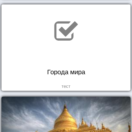
Города мира
тест