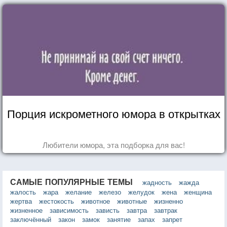
Порция искрометного юмора в открытках
Любители юмора, эта подборка для вас!
САМЫЕ ПОПУЛЯРНЫЕ ТЕМЫ
жадность
жажда
жалость
жара
желание
железо
желудок
жена
женщина
жертва
жестокость
животное
животные
жизненно
жизненное
зависимость
зависть
завтра
завтрак
заключённый
закон
замок
занятие
запах
запрет