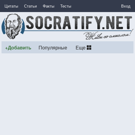
Цитаты
Статьи
Факты
Тесты
Вход
+Добавить
Популярные
Еще