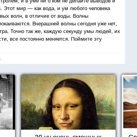
тролем, и в уме ни о ком не делайте выводов и
. Этот мир — как вода, и ум любого человека
вых волн, в отличие от воды. Волны
покаиваются. Вчерашней волны сегодня уже нет,
тра. Точно так же, каждую секунду умы людей, их
сти, все постоянно меняется. Поймите эту
я
30 ну очень смешных
Св