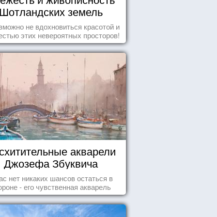
Шотландских земель
зможно не вдохновиться красотой и
естью этих невероятных просторов!
схитительные акварели
Джозефа Збуквича
ас нет никаких шансов остаться в
ороне - его чувственная акварель
покорила жителей всего мира.