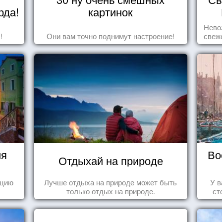
рда!
картинок
Нево
!
Они вам точно поднимут настроение!
свеж
ия
Во
Отдыхай на природе
ецию
Лучше отдыха на природе может быть
У в
только отдых на природе.
ст