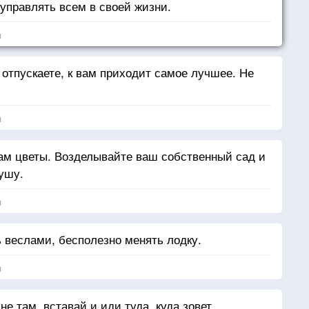
 управлять всем в своей жизни.
я
 отпускаете, к вам приходит самое лучшее. Не
я
 вам цветы. Возделывайте ваш собственный сад и
ушу.
я
ь веслами, бесполезно менять лодку.
я
не там, вставай и иди туда, куда зовет