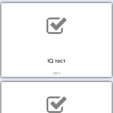
IQ тест
тест