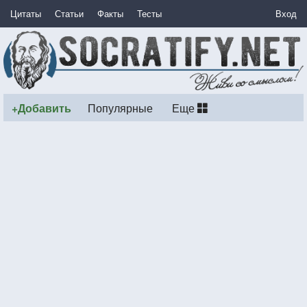
Цитаты
Статьи
Факты
Тесты
Вход
+Добавить
Популярные
Еще