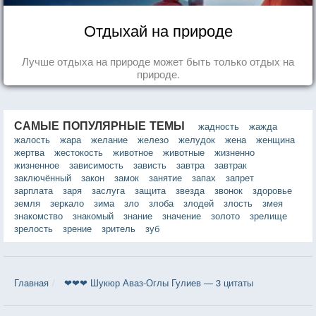
Отдыхай на природе
Лучше отдыха на природе может быть только отдых на
природе.
САМЫЕ ПОПУЛЯРНЫЕ ТЕМЫ
жадность
жажда
жалость
жара
желание
железо
желудок
жена
женщина
жертва
жестокость
животное
животные
жизненно
жизненное
зависимость
зависть
завтра
завтрак
заключённый
закон
замок
занятие
запах
запрет
зарплата
заря
заслуга
защита
звезда
звонок
здоровье
земля
зеркало
зима
зло
злоба
злодей
злость
змея
знакомство
знакомый
знание
значение
золото
зрелище
зрелость
зрение
зритель
зуб
Главная
❤❤❤ Шукюр Аваз-Оглы Гулиев — 3 цитаты