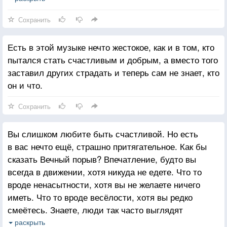
что вы такая весёлая, такая желанная благодаря
Сохранить
своим недостаткам, а не вопреки. Но будет поздно.
Есть в этой музыке нечто жестокое, как и в том, кто
пытался стать счастливым и добрым, а вместо того
заставил других страдать и теперь сам не знает, кто
он и что.
Сохранить
Вы слишком любите быть счастливой. Но есть
в вас нечто ещё, страшно притягательное. Как бы
сказать Вечный порыв? Впечатление, будто вы
всегда в движении, хотя никуда не едете. Что то
вроде ненасытности, хотя вы не желаете ничего
иметь. Что то вроде весёлости, хотя вы редко
смеётесь. Знаете, люди так часто выглядят
уставшими от жизни, опустошёнными. А из вас
раскрыть