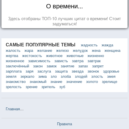
О времени...
Здесь отобраны ТОП-10 лучших цитат о времени! Стоит
задуматься!
САМЫЕ ПОПУЛЯРНЫЕ ТЕМЫ
жадность
жажда
жалость
жара
желание
железо
желудок
жена
женщина
жертва
жестокость
животное
животные
жизненно
жизненное
зависимость
зависть
завтра
завтрак
заключённый
закон
замок
занятие
запах
запрет
зарплата
заря
заслуга
защита
звезда
звонок
здоровье
земля
зеркало
зима
зло
злоба
злодей
злость
змея
знакомство
знакомый
знание
значение
золото
зрелище
зрелость
зрение
зритель
зуб
Главная
❤❤❤ Сигнал к капитуляции (Франсуаза Саган) — 21 цита
Правила