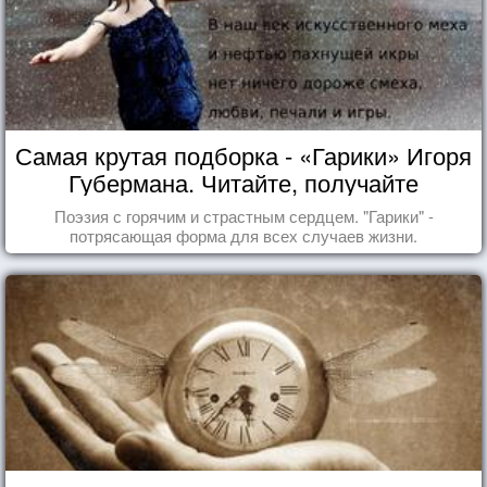
Самая крутая подборка - «Гарики» Игоря
Губермана. Читайте, получайте
удовольствие!
Поэзия с горячим и страстным сердцем. "Гарики" -
потрясающая форма для всех случаев жизни.