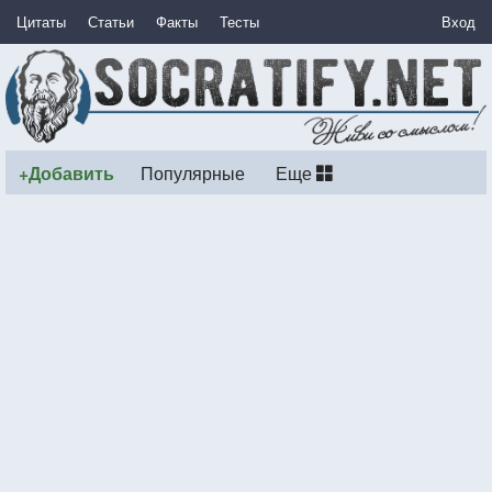
Цитаты
Статьи
Факты
Тесты
Вход
+Добавить
Популярные
Еще