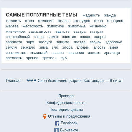
САМЫЕ ПОПУЛЯРНЫЕ ТЕМЫ
жадность
жажда
жалость
жара
желание
железо
желудок
жена
женщина
жертва
жестокость
животное
животные
жизненно
жизненное
зависимость
зависть
завтра
завтрак
заключённый
закон
замок
занятие
запах
запрет
зарплата
заря
заслуга
защита
звезда
звонок
здоровье
земля
зеркало
зима
зло
злоба
злодей
злость
змея
знакомство
знакомый
знание
значение
золото
зрелище
зрелость
зрение
зритель
зуб
Главная
❤❤❤ Сила безмолвия (Карлос Кастанеда) — 6 цитат
Правила
Конфиденциальность
Последние цитаты
Отзывы и предложения
Facebook
Вконтакте