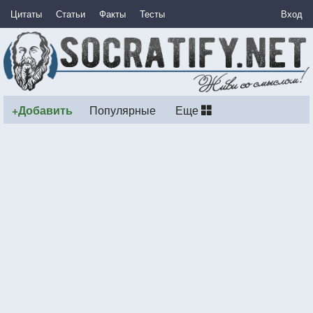
Цитаты
Статьи
Факты
Тесты
Вход
+Добавить
Популярные
Еще