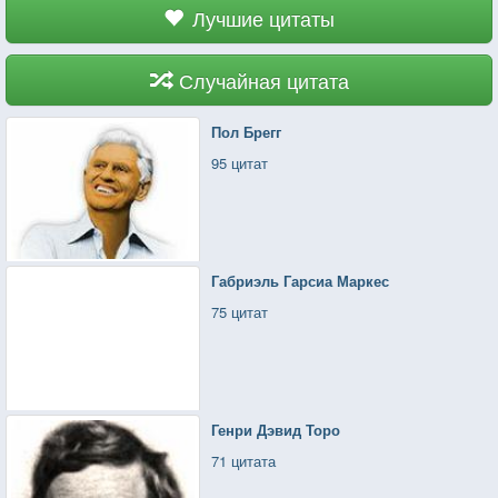
нибудь делать?
Лучшие цитаты
— Конечно, буду!
— Что?
Случайная цитата
— Буду кушать из твоих рук!
Пол Брегг
95 цитат
Габриэль Гарсиа Маркес
75 цитат
Генри Дэвид Торо
71 цитата