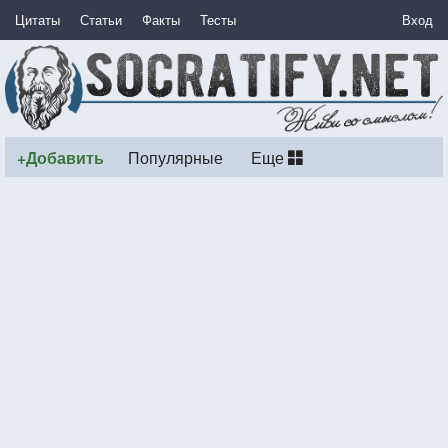
Цитаты
Статьи
Факты
Тесты
Вход
+Добавить
Популярные
Еще