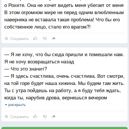
о Рохите. Она не хочет видеть меня убегает от меня
В этом огромном мире не перед одним влюбленным
наверняка не вставала такая проблема! Что бы его
собственное лицо, стало его врагом?!
Сохранить
— Я не хочу, что бы сюда пришли и помешали нам.
Я не хочу возвращаться назад
— Что это значит?
— Я здесь счастлива, очень счастлива. Вот смотри,
на той горе будет наша хижина. Мы будем там жить.
Ты с утра пойдешь на работу, а я буду тебя ждать,
когда ты, нарубив дрова, вернешься вечером
уставшим, то, я, увидев тебя – буду улыбаться! Ты
раскрыть
разожжешь огонь, а я буду смотреть на тебя,
Сохранить
а потом, ты будешь, готовить еду и
— Все буду делать я, или ты тоже будешь что-