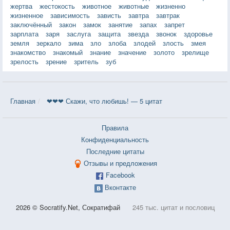
жертва
жестокость
животное
животные
жизненно
жизненное
зависимость
зависть
завтра
завтрак
заключённый
закон
замок
занятие
запах
запрет
зарплата
заря
заслуга
защита
звезда
звонок
здоровье
земля
зеркало
зима
зло
злоба
злодей
злость
змея
знакомство
знакомый
знание
значение
золото
зрелище
зрелость
зрение
зритель
зуб
Главная
❤❤❤ Скажи, что любишь! — 5 цитат
Правила
Конфиденциальность
Последние цитаты
Отзывы и предложения
Facebook
Вконтакте
2026 © Socratify.Net, Сократифай
245 тыс. цитат и пословиц