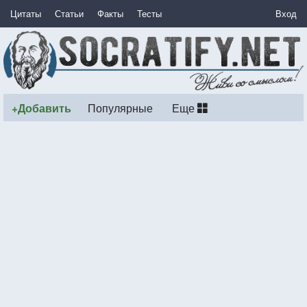
Цитаты
Статьи
Факты
Тесты
Вход
+Добавить
Популярные
Еще