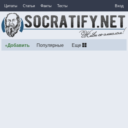
Цитаты
Статьи
Факты
Тесты
Вход
+Добавить
Популярные
Еще