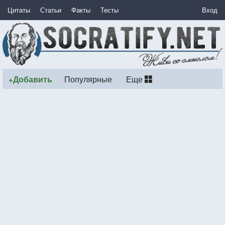
Цитаты
Статьи
Факты
Тесты
Вход
+Добавить
Популярные
Еще