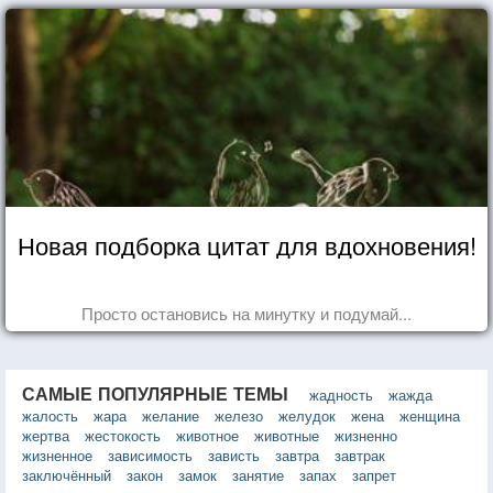
Новая подборка цитат для вдохновения!
Просто остановись на минутку и подумай...
САМЫЕ ПОПУЛЯРНЫЕ ТЕМЫ
жадность
жажда
жалость
жара
желание
железо
желудок
жена
женщина
жертва
жестокость
животное
животные
жизненно
жизненное
зависимость
зависть
завтра
завтрак
заключённый
закон
замок
занятие
запах
запрет