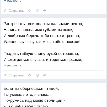
И предвкушать, как он в конце
раскрыть
Почувствует себя незваным,
Сохранить
Ненужным, брошенным, пустым,
Растрепать твои волосы пальцами нежно,
Облитым всей житейской грязью.
Написать снова имя губами на коже,
Он так хотел быть холостым,
И любовью беречь тебя свято и грешно,
Не за горой свободы праздник.
Удивляясь — ну как мы с тобою похожи!
Придёт с ухмылкою кривой
Гладить гибкую спину рукой осторожно,
И с одиночеством под мышкой
И смотреться в глаза, и тереться носами,
Свобода выбора, покой
Отдаваться и брать твоё тело безбожно,
раскрыть
И плюс курильщика отдышка
Каждой клеточкой чувствуя божье над нами.
Сохранить
Она воздвигла себя в ранг,
И дышать этой нотой, и слиться дыханьем,
Развеяв мир мечтаний хрупких,
Если ты обернёшься птицей,
Потерявшись навек между цветом и звуком,
Ему отправив бумеранг
Ты умеешь это, я знаю...
Возведя понимание над обладанием,
Всех необдуманных поступков.
Покружись над моею столицей -
И прошить это намертво сдвоенным стуком.
Я и с неба тебя угадаю.