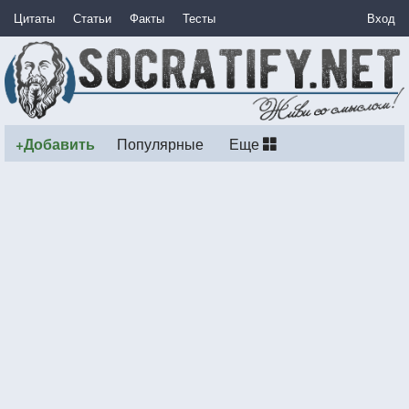
Цитаты
Статьи
Факты
Тесты
Вход
+Добавить
Популярные
Еще