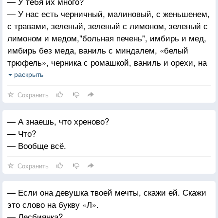
— У тебя их много?
— У нас есть черничный, малиновый, с женьшенем,
с травами, зеленый, зеленый с лимоном, зеленый с
лимоном и медом,"больная печень", имбирь и мед,
имбирь без меда, ваниль с миндалем, «белый
трюфель», черника с ромашкой, ваниль и орехи, на
сон грядущий и Эрл Грей.
раскрыть
— На ходу придумала?
Сохранить
— А знаешь, что хреново?
— Что?
— Вообще всё.
Сохранить
— Если она девушка твоей мечты, скажи ей. Скажи
это слово на букву «Л».
— Лесбиянка?