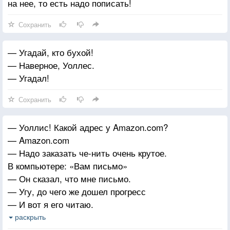
на нее, то есть надо пописать!
Сохранить
— Угадай, кто бухой!
— Наверное, Уоллес.
— Угадал!
Сохранить
— Уоллис! Какой адрес у Amazon.com?
— Amazon.com
— Надо заказать че-нить очень крутое.
В компьютере: «Вам письмо»
— Он сказал, что мне письмо.
— Угу, до чего же дошел прогресс
— И вот я его читаю.
— Мм, как я рад за тебя
раскрыть
— «Уважаемый мистер Пилигрим, спешу сообщить