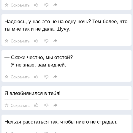
Сохранить
Вам, что скоро мы с Вами сразимся. Меня зовут
Мэтью Пателл и бла бла Предупреждаю, один на
Надеюсь, у нас это не на одну ночь? Тем более, что
один Семеро злых бла бла » Это же Это же
ты мне так и не дала. Шучу.
— Что?!
— Это же спам.
Сохранить
— Скажи честно, мы отстой?
— Я не знаю, вам видней.
Сохранить
Я влезбиянился в тебя!
Сохранить
Нельзя расстаться так, чтобы никто не страдал.