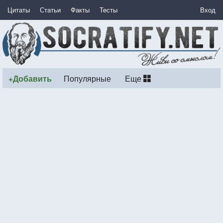
Цитаты
Статьи
Факты
Тесты
Вход
+Добавить
Популярные
Еще