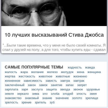
10 лучших высказываний Стива Джобса
"...Были такие времена, что у меня не было своей комнаты. Я
спал у друзей на полу, а для того, чтобы купить еды - сдавал
бутылки из под кока-колы"
САМЫЕ ПОПУЛЯРНЫЕ ТЕМЫ
жадность
жажда
жалость
жара
желание
железо
желудок
жена
женщина
жертва
жестокость
животное
животные
жизненно
жизненное
зависимость
зависть
завтра
завтрак
заключённый
закон
замок
занятие
запах
запрет
зарплата
заря
заслуга
защита
звезда
звонок
здоровье
земля
зеркало
зима
зло
злоба
злодей
злость
змея
знакомство
знакомый
знание
значение
золото
зрелище
зрелость
зрение
зритель
зуб