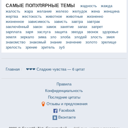
САМЫЕ ПОПУЛЯРНЫЕ ТЕМЫ
жадность
жажда
жалость
жара
желание
железо
желудок
жена
женщина
жертва
жестокость
животное
животные
жизненно
жизненное
зависимость
зависть
завтра
завтрак
заключённый
закон
замок
занятие
запах
запрет
зарплата
заря
заслуга
защита
звезда
звонок
здоровье
земля
зеркало
зима
зло
злоба
злодей
злость
змея
знакомство
знакомый
знание
значение
золото
зрелище
зрелость
зрение
зритель
зуб
Главная
❤❤❤ Сладкие чувства — 6 цитат
Правила
Конфиденциальность
Последние цитаты
Отзывы и предложения
Facebook
Вконтакте