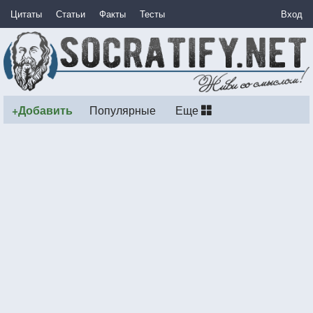
Цитаты
Статьи
Факты
Тесты
Вход
+Добавить
Популярные
Еще