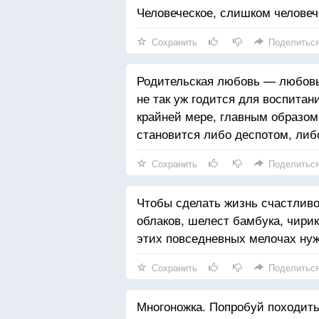
Человеческое, слишком человеч
Сохранить
Поделитьс
Родительская любовь — любовь
не так уж годится для воспита
крайней мере, главным образо
становится либо деспотом, ли
Сохранить
Поделитьс
Чтобы сделать жизнь счастлив
облаков, шелест бамбука, чири
этих повседневных мелочах ну
Сохранить
Поделитьс
Многоножка. Попробуй походить 