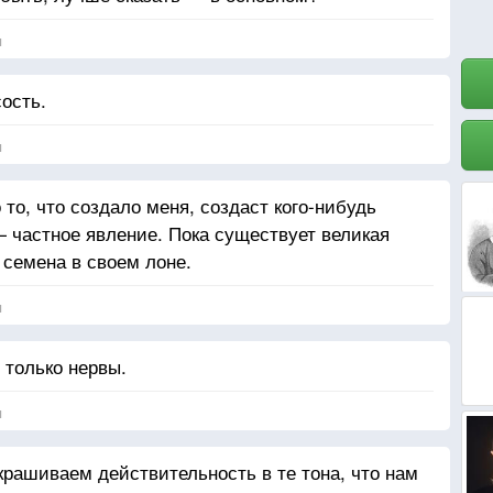
я
ость.
я
 то, что создало меня, создаст кого-нибудь
— частное явление. Пока существует великая
семена в своем лоне.
я
 только нервы.
я
крашиваем действительность в те тона, что нам