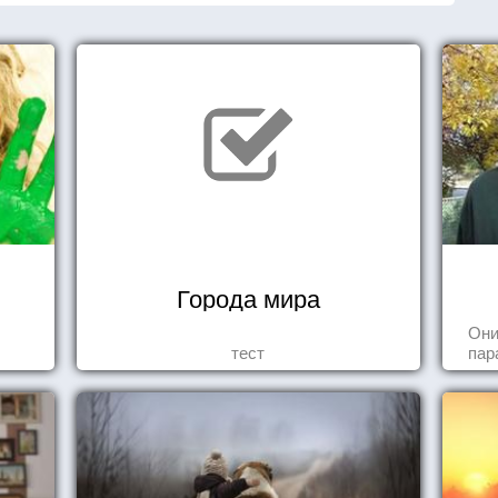
Города мира
Они
тест
пар