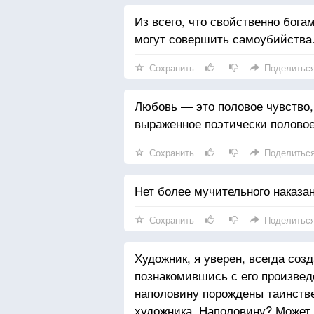
Из всего, что свойственно бога
могут совершить самоубийства
Сохранить
Поделитьс
Любовь — это половое чувство,
выраженное поэтически половое
Сохранить
Поделитьс
Нет более мучительного наказа
Сохранить
Поделитьс
Художник, я уверен, всегда соз
познакомившись с его произвед
наполовину порождены таинств
художника. Наполовину? Может 