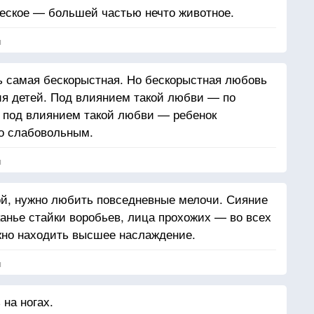
еское — большей частью нечто животное.
я
 самая бескорыстная. Но бескорыстная любовь
ния детей. Под влиянием такой любви — по
м под влиянием такой любви — ребенок
бо слабовольным.
я
ой, нужно любить повседневные мелочи. Сияние
канье стайки воробьев, лица прохожих — во всех
жно находить высшее наслаждение.
я
на ногах.