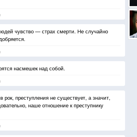
я
юдей чувство — страх смерти. Не случайно
добряется.
я
ятся насмешек над собой.
я
в рок, преступления не существует, а значит,
довательно, наше отношение к преступнику
я