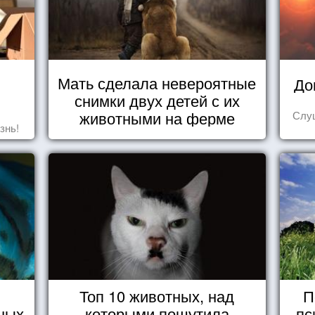
Мать сделала невероятные
До
снимки двух детей с их
животными на ферме
Слуш
знь!
Топ 10 животных, над
П
ных
которыми пошутила
пс