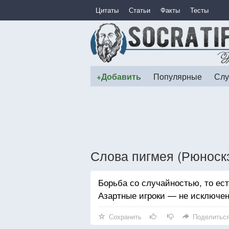
Цитаты
Статьи
Факты
Тесты
+Добавить
Популярные
Слу
Слова пигмея (Рюноск
Борьба со случайностью, то ест
Азартные игроки — не исключен
Сохранить
Поделитьс