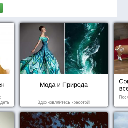
Со
ен
Мода и Природа
вс
х
Посм
идеть!
Вдохновляйтесь красотой!