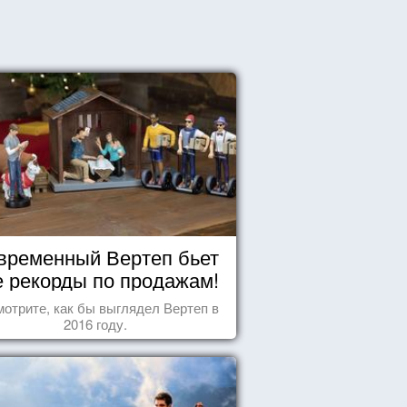
временный Вертеп бьет
е рекорды по продажам!
отрите, как бы выглядел Вертеп в
2016 году.