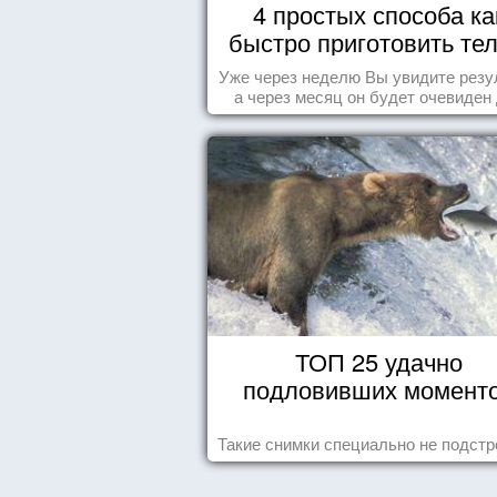
4 простых способа ка
быстро приготовить тел
морю
Уже через неделю Вы увидите резу
а через месяц он будет очевиден
всех!
ТОП 25 удачно
подловивших момент
Такие снимки специально не подст