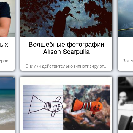
тых
Волшебные фотографии
Alison Scarpulla
иров
Вот 
Снимки действительно гипнотизируют...