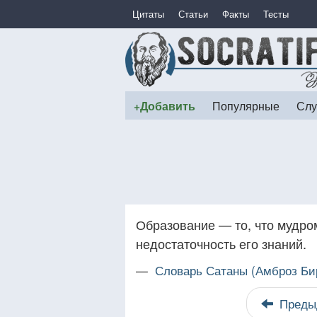
Цитаты
Статьи
Факты
Тесты
+Добавить
Популярные
Слу
Образование — то, что мудром
недостаточность его знаний.
—
Словарь Сатаны (Амброз Би
Преды