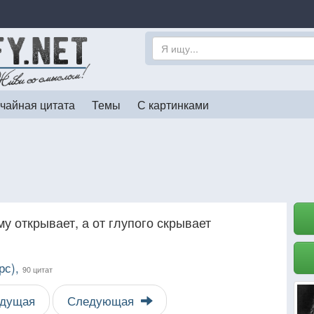
чайная цитата
Темы
С картинками
у открывает, а от глупого скрывает
рс),
90 цитат
дущая
Следующая