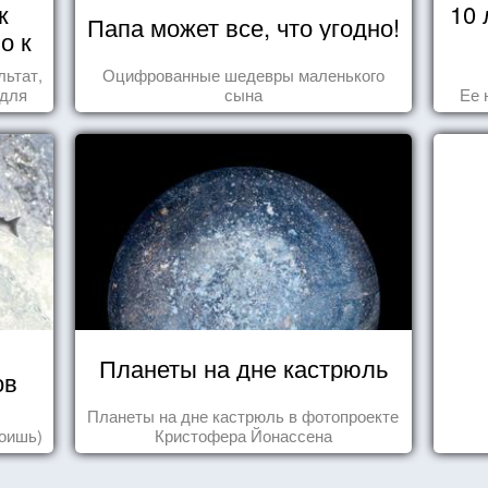
к
10
Папа может все, что угодно!
о к
льтат,
Оцифрованные шедевры маленького
 для
сына
Ее 
Планеты на дне кастрюль
ов
Планеты на дне кастрюль в фотопроекте
роишь)
Кристофера Йонассена