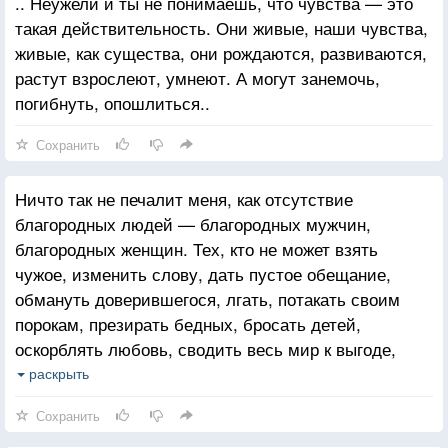
.. Неужели и ты не понимаешь, что чувства — это
такая действительность. Они живые, наши чувства,
живые, как существа, они рождаются, развиваются,
растут взрослеют, умнеют. А могут занемочь,
погибнуть, опошлиться..
Сохранить
Ничто так не печалит меня, как отсутствие
благородных людей — благородных мужчин,
благородных женщин. Тех, кто не может взять
чужое, изменить слову, дать пустое обещание,
обмануть доверившегося, лгать, потакать своим
порокам, презирать бедных, бросать детей,
оскорблять любовь, сводить весь мир к выгоде,
пачкать душу ненавистью к другим народам,
раскрыть
издеваться над познанием, творчеством,
Сохранить
бескорыстием..