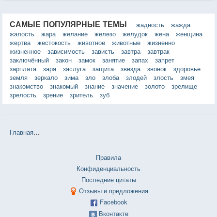
САМЫЕ ПОПУЛЯРНЫЕ ТЕМЫ
жадность
жажда
жалость
жара
желание
железо
желудок
жена
женщина
жертва
жестокость
животное
животные
жизненно
жизненное
зависимость
зависть
завтра
завтрак
заключённый
закон
замок
занятие
запах
запрет
зарплата
заря
заслуга
защита
звезда
звонок
здоровье
земля
зеркало
зима
зло
злоба
злодей
злость
змея
знакомство
знакомый
знание
значение
золото
зрелище
зрелость
зрение
зритель
зуб
Главная
❤❤❤ Смерть это все мужчины (Татьяна Москвина) — 6 ц
Правила
Конфиденциальность
Последние цитаты
Отзывы и предложения
Facebook
Вконтакте