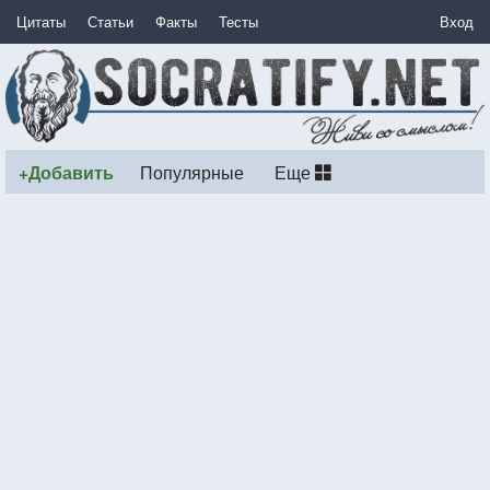
Цитаты
Статьи
Факты
Тесты
Вход
+Добавить
Популярные
Еще