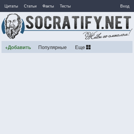
Цитаты
Статьи
Факты
Тесты
Вход
+Добавить
Популярные
Еще