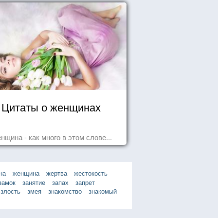
Цитаты о женщинах
нщина - как много в этом слове...
на
женщина
жертва
жестокость
замок
занятие
запах
запрет
злость
змея
знакомство
знакомый