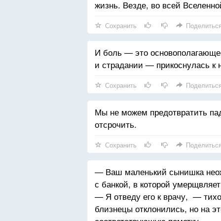
жизнь. Везде, во всей Вселенно
Сохранить
Поделитьс
И боль — это основополагающе
и страдании — прикоснулась к 
Сохранить
Поделитьс
Мы не можем предотвратить пад
отсрочить.
Сохранить
Поделитьс
— Ваш маленький сынишка неож
с банкой, в которой умерщвляе
— Я отведу его к врачу, — тихо
близнецы отклонились, но на это
соответствующую пометку.