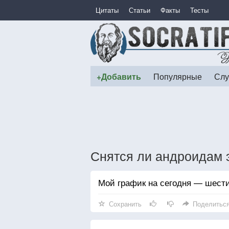
Цитаты
Статьи
Факты
Тесты
+Добавить
Популярные
Слу
Снятся ли андроидам 
Мой график на сегодня — шести
Сохранить
Поделитьс