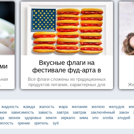
Вкусные флаги на
ями
фестивале фуд-арта в
Сиднее
ьная
Все флаги сложены из традиционных
.
продуктов питания, характерных для
Же
этих стран.
жадность
жажда
жалость
жара
желание
железо
желудок
же
нное
зависимость
зависть
завтра
завтрак
заключённый
закон
зда
звонок
здоровье
земля
зеркало
зима
зло
злоба
злодей
релость
зрение
зритель
зуб