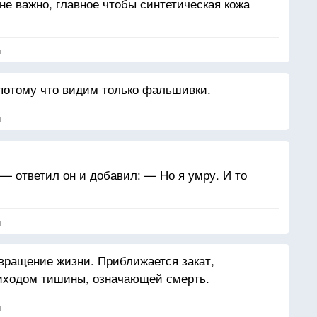
 не важно, главное чтобы синтетическая кожа
я
потому что видим только фальшивки.
я
— ответил он и добавил: — Но я умру. И то
я
вращение жизни. Приближается закат,
риходом тишины, означающей смерть.
я