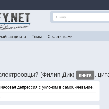
чайная цитата
Темы
С картинками
электроовцы? (Филип Дик)
, цит
книга
часовая депрессия с уклоном в самобичевание.
я