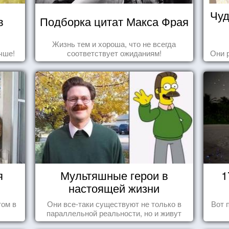
Чуд
в
Подборка цитат Макса Фрая
Жизнь тем и хороша, что не всегда
чше!
соответствует ожиданиям!
Они 
я
Мультяшные герои в
1
настоящей жизни
том в
Они все-таки существуют не только в
Вот 
параллельной реальности, но и живут
среди нас с вами.