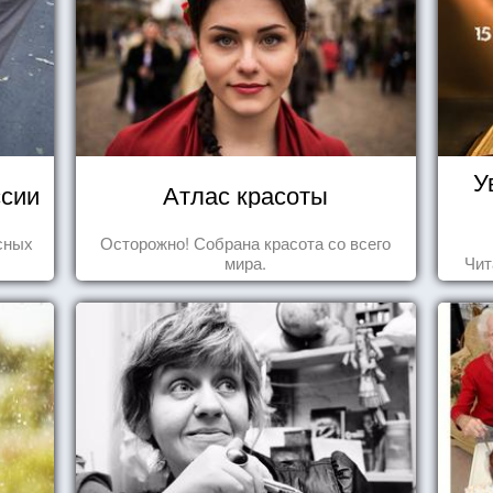
У
сии
Атлас красоты
сных
Осторожно! Собрана красота со всего
мира.
Чит