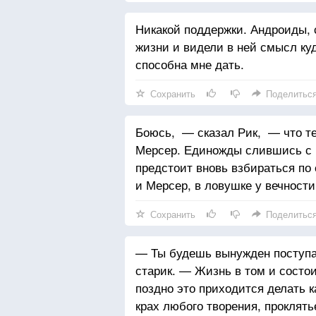
Никакой поддержки. Андроиды, 
жизни и видели в ней смысл ку
способна мне дать.
Сохранить
Поделитьс
Боюсь, — сказал Рик, — что те
Мерсер. Единожды слившись с н
предстоит вновь взбираться по 
и Мерсер, в ловушке у вечности
Сохранить
Поделитьс
— Ты будешь вынужден поступат
старик. — Жизнь в том и состо
поздно это приходится делать 
крах любого творения, проклять