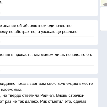
й.
я
е знание об абсолютном одиночестве
нему не абстрактно, а ужасающе реально.
я
ения в пропасть, мы можем лишь ненадолго его
я
иданно показывает вам свою коллекцию вместе
т насекомых.
, но твёрдо ответила Рейчел. Вновь стрелки-
т раз не так далеко. Рик отметил это, сделав