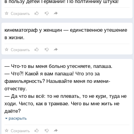
в пользу детей Германии! По полтиннику штука!
Сохранить
кинематограф у женщин — единственное утешение
в жизни.
Сохранить
— Что-то вы меня больно утесняете, папаша.
— Что?! Какой я вам папаша! Что это за
фамильярность? Называйте меня по имени-
отчеству.
— Да что вы всё: то не плевать, то не кури, туда не
ходи. Чисто, как в трамвае. Чего вы мне жить не
даёте?
И насчет «папаши» — это вы напрасно. Разве
раскрыть
я просил мне операцию делать?
Сохранить
Хорошенькое дело: ухватили животную,