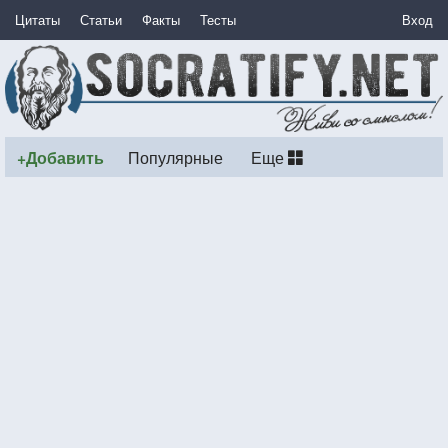
Цитаты
Статьи
Факты
Тесты
Вход
+Добавить
Популярные
Еще