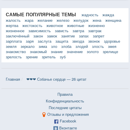
САМЫЕ ПОПУЛЯРНЫЕ ТЕМЫ
жадность
жажда
жалость
жара
желание
железо
желудок
жена
женщина
жертва
жестокость
животное
животные
жизненно
жизненное
зависимость
зависть
завтра
завтрак
заключённый
закон
замок
занятие
запах
запрет
зарплата
заря
заслуга
защита
звезда
звонок
здоровье
земля
зеркало
зима
зло
злоба
злодей
злость
змея
знакомство
знакомый
знание
значение
золото
зрелище
зрелость
зрение
зритель
зуб
Главная
❤❤❤ Собачье сердце — 26 цитат
Правила
Конфиденциальность
Последние цитаты
Отзывы и предложения
Facebook
Вконтакте