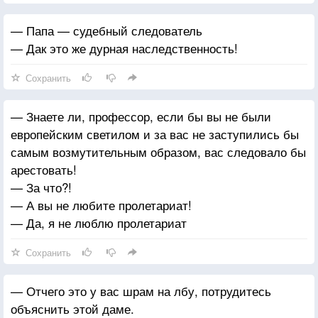
исполосовали ножиком голову
— Папа — судебный следователь
А я, может, своего разрешения на операцию не
— Дак это же дурная наследственность!
давал.
А равно и мои родные.
Сохранить
Я иск, может, имею право предъявить.
— Знаете ли, профессор, если бы вы не были
европейским светилом и за вас не заступились бы
самым возмутительным образом, вас следовало бы
арестовать!
— За что?!
— А вы не любите пролетариат!
— Да, я не люблю пролетариат
Сохранить
— Отчего это у вас шрам на лбу, потрудитесь
объяснить этой даме.