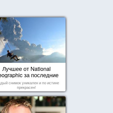
Лучшее от National
ographic за последние
пару лет
дый снимок уникален и по истине
прекрасен!