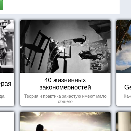
40 жизненных
Фрая
закономерностей
Ge
гда
Теория и практика зачастую имеют мало
Каж
общего