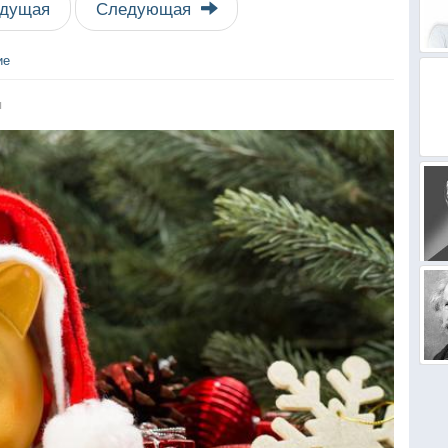
дущая
Следующая
ие
я