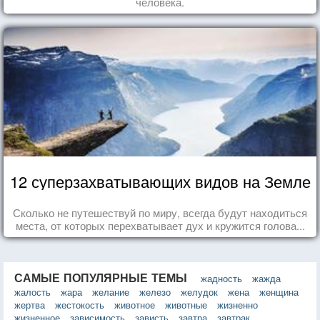
человека.
12 суперзахватывающих видов на Земле
Сколько не путешествуй по миру, всегда будут находиться
места, от которых перехватывает дух и кружится голова...
САМЫЕ ПОПУЛЯРНЫЕ ТЕМЫ
жадность
жажда
жалость
жара
желание
железо
желудок
жена
женщина
жертва
жестокость
животное
животные
жизненно
жизненное
зависимость
зависть
завтра
завтрак