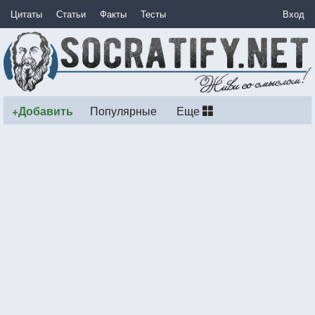
Цитаты
Статьи
Факты
Тесты
Вход
+Добавить
Популярные
Еще