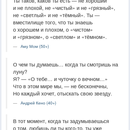
Ты таков, каков ты есть — не хороший
и не плохой, не «чистый» и не «грязный»,
не «светлый» и не «тёмный». Ты —
вместилище того, что ты знаешь
о хорошем и плохом, о «чистом»
и «грязном», о «светлом» и «тёмном».
Аму Мом (50+)
О чем ты думаешь… когда ты смотришь на
луну?
Я? — «О тебе… и чуточку о вечном…»
Что в этом мире мы, — не бесконечны,
Но каждый хочет, отыскать свою звезду.
Андрей Кено (40+)
В тот момент, когда ты задумываешься
о том, любишь ли ты кого-то, ты уже