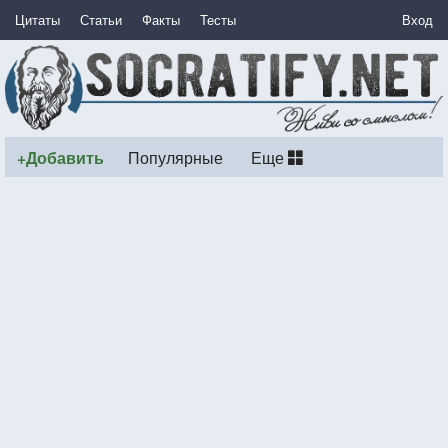
Цитаты
Статьи
Факты
Тесты
Вход
+Добавить
Популярные
Еще