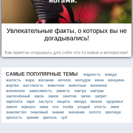
Увлекательные факты, о которых вы не
догадывались!
Как приятно открывать для себя что-то новое и интересное!
САМЫЕ ПОПУЛЯРНЫЕ ТЕМЫ
жадность
жажда
жалость
жара
желание
железо
желудок
жена
женщина
жертва
жестокость
животное
животные
жизненно
жизненное
зависимость
зависть
завтра
завтрак
заключённый
закон
замок
занятие
запах
запрет
зарплата
заря
заслуга
защита
звезда
звонок
здоровье
земля
зеркало
зима
зло
злоба
злодей
злость
змея
знакомство
знакомый
знание
значение
золото
зрелище
зрелость
зрение
зритель
зуб