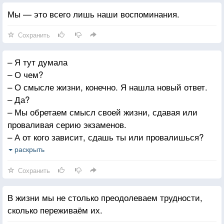
Мы — это всего лишь наши воспоминания.
Сохранить
– Я тут думала
– О чем?
– О смысле жизни, конечно. Я нашла новый ответ.
– Да?
– Мы обретаем смысл своей жизни, сдавая или
проваливая серию экзаменов.
– А от кого зависит, сдашь ты или провалишься?
В трубке звучит эхо ее шагов и трещат помехи.
раскрыть
– От тебя самого.
Сохранить
В жизни мы не столько преодолеваем трудности,
сколько переживаём их.