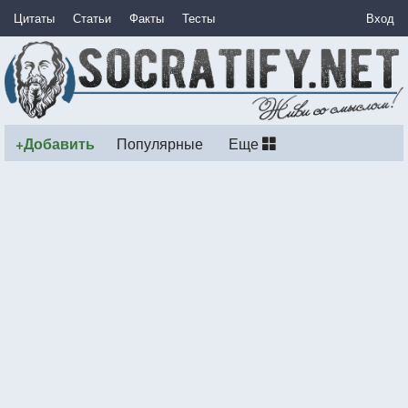
Цитаты
Статьи
Факты
Тесты
Вход
+Добавить
Популярные
Еще