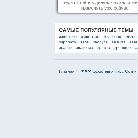
Бери их себе в дневник жизни и на
применять уже сейчас!
САМЫЕ ПОПУЛЯРНЫЕ ТЕМЫ
животное
животные
жизненно
жизне
зарплата
заря
заслуга
защита
зве
знание
значение
золото
зрелище
з
Главная
❤❤❤ Сожаления мисс Остин 