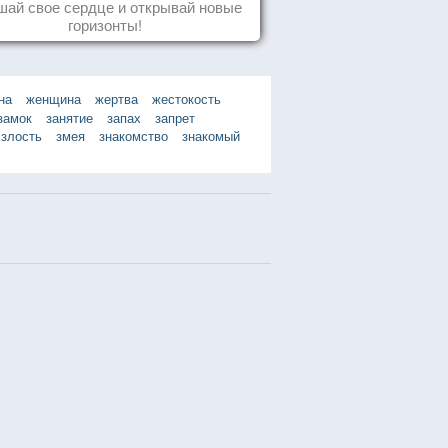
ай свое сердце и открывай новые
горизонты!
на
женщина
жертва
жестокость
замок
занятие
запах
запрет
злость
змея
знакомство
знакомый