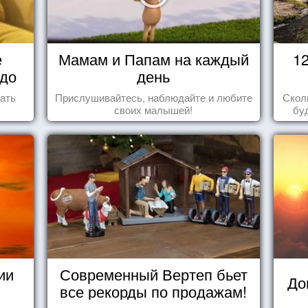
е
Мамам и Папам на каждый
1
 до
день
ать
Прислушивайтесь, наблюдайте и любите
Скол
своих малышей!
бу
пере
ии
Современный Вертеп бьет
До
все рекорды по продажам!