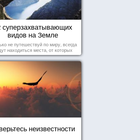
2 суперзахватывающих
видов на Земле
ько не путешествуй по миру, всегда
дут находиться места, от которых
хватывает дух и кружится голова...
верьтесь неизвестности