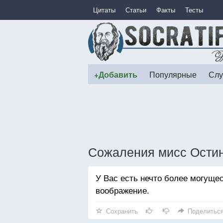
Цитаты
Статьи
Факты
Тесты
+Добавить
Популярные
Слу
Сожаления мисс Ости
У Вас есть нечто более могущес
воображение.
Сохранить
Поделитьс