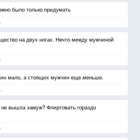
ожно было только придумать
я
щество на двух ногах. Нечто между мужчиной
я
чин мало, а стоящих мужчин еще меньше.
я
 не вышла замуж? Флиртовать гораздо
я