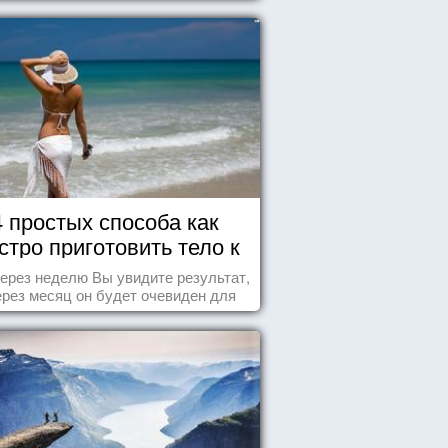
4 простых способа как
стро приготовить тело к
морю
ерез неделю Вы увидите результат,
ерез месяц он будет очевиден для
всех!