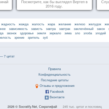
чинай
Посмотрите, как бы выглядел Вертеп в
Слуш
2016 году.
жадность
жажда
жалость
жара
желание
железо
желудок
же
нное
зависимость
зависть
завтра
завтрак
заключённый
закон
зда
звонок
здоровье
земля
зеркало
зима
зло
злоба
злодей
релость
зрение
зритель
зуб
— 7 цитат
Правила
Конфиденциальность
Последние цитаты
Отзывы и предложения
Facebook
Вконтакте
2026 © Socratify.Net, Сократифай
245 тыс. цитат и пословиц