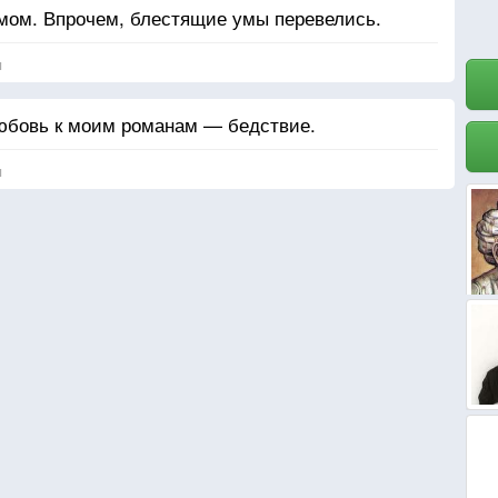
умом. Впрочем, блестящие умы перевелись.
я
любовь к моим романам — бедствие.
я