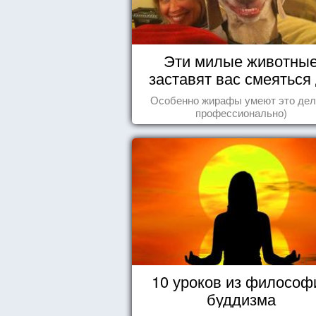
Эти милые животны
заставят вас смеяться
упаду!
Особенно жирафы умеют это дел
профессионально)
10 уроков из философ
буддизма