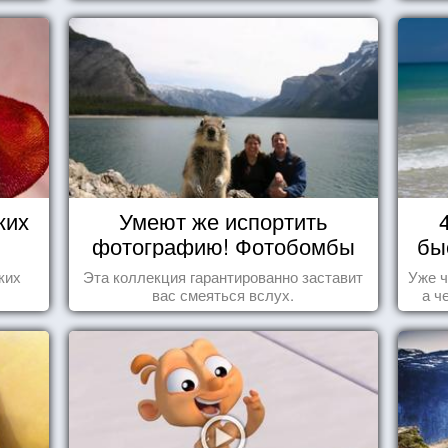
ких
Умеют же испортить
фотографию! Фотобомбы
бы
животных
ких
Эта коллекция гарантированно заставит
Уже ч
вас смеяться вслух.
а ч