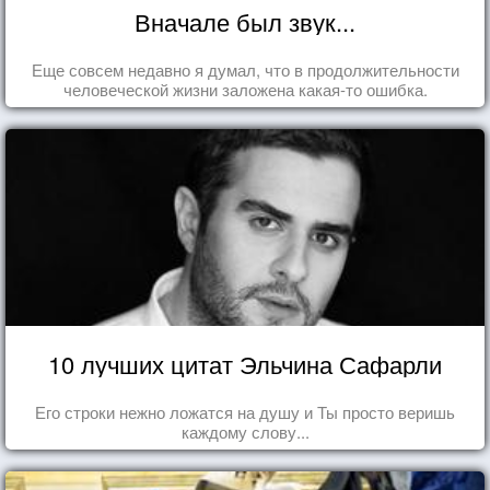
Вначале был звук...
Еще совсем недавно я думал, что в продолжительности
человеческой жизни заложена какая-то ошибка.
10 лучших цитат Эльчина Сафарли
Его строки нежно ложатся на душу и Ты просто веришь
каждому слову...