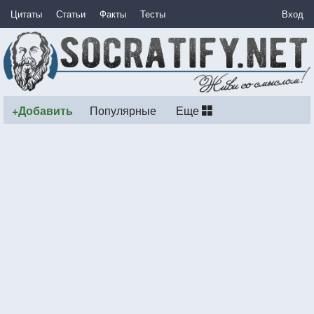
Цитаты
Статьи
Факты
Тесты
Вход
+Добавить
Популярные
Еще