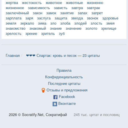
жертва
жестокость
животное
животные
жизненно
жизненное
зависимость
зависть
завтра
завтрак
заключённый
закон
замок
занятие
запах
запрет
зарплата
заря
заслуга
защита
звезда
звонок
здоровье
земля
зеркало
зима
зло
злоба
злодей
злость
змея
знакомство
знакомый
знание
значение
золото
зрелище
зрелость
зрение
зритель
зуб
Главная
❤❤❤ Спартак: кровь и песок — 23 цитаты
Правила
Конфиденциальность
Последние цитаты
Отзывы и предложения
Facebook
Вконтакте
2026 © Socratify.Net, Сократифай
245 тыс. цитат и пословиц