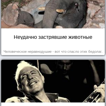
Неудачно застрявшие животные
Человеческое неравнодушие - вот что спасло этих бедолаг.