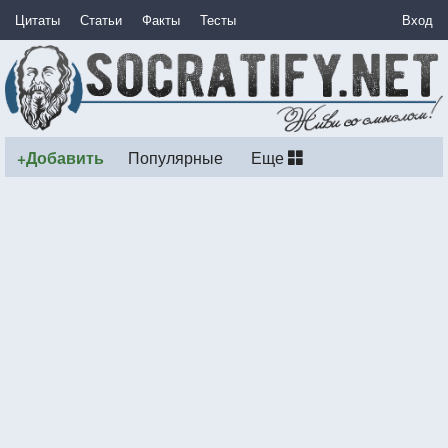
Цитаты
Статьи
Факты
Тесты
Вход
+Добавить
Популярные
Еще