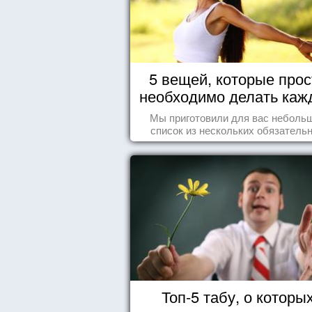
5 вещей, которые прос
необходимо делать каж
день
Мы приготовили для вас неболь
список из нескольких обязатель
вещей, которые должны стать ча
вашего дня.
Топ-5 табу, о которы