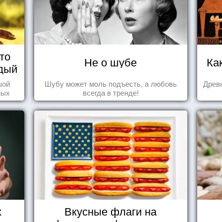
то
Не о шубе
Ка
дый
шой
Шубу может моль подъесть, а любовь
Древн
ных
всегда в тренде!
стью
х
Вкусные флаги на