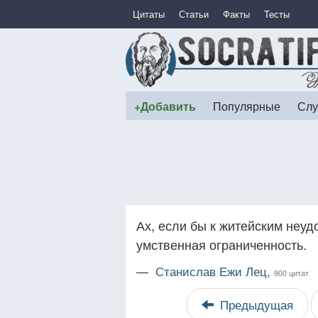
Цитаты
Статьи
Факты
Тесты
+Добавить
Популярные
Слу
Ах, если бы к житейским неуд
умственная ограниченность.
—
Станислав Ежи Лец,
900 цитат
Предыдущая