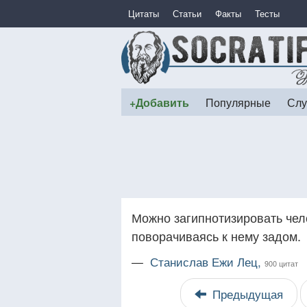
Цитаты
Статьи
Факты
Тесты
+Добавить
Популярные
Слу
Можно загипнотизировать чел
поворачиваясь к нему задом.
—
Станислав Ежи Лец,
900 цитат
Предыдущая