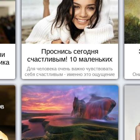
Проснись сегодня
ли
счастливым! 10 маленьких
ика
радостей настоящего
Для человека очень важно чувствовать
Счастья
себя счастливым - именно это ощущение
Они
дарит позитивные эмоции и превращает
каждый день в маленький праздник.