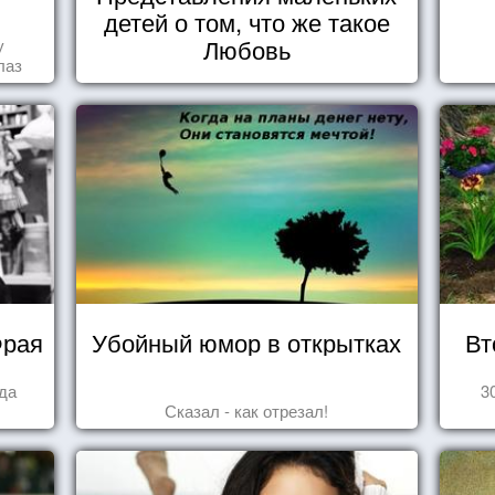
детей о том, что же такое
Любовь
у
лаз
Фрая
Убойный юмор в открытках
Вт
гда
3
Сказал - как отрезал!